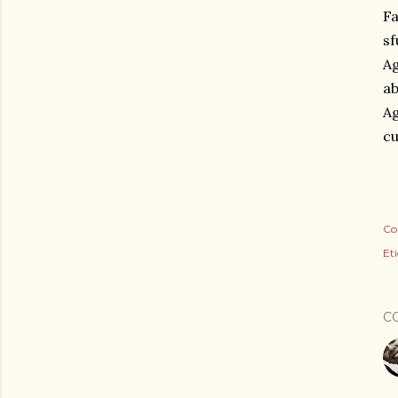
Fa
sf
Ag
ab
Ag
cu
Co
Eti
C