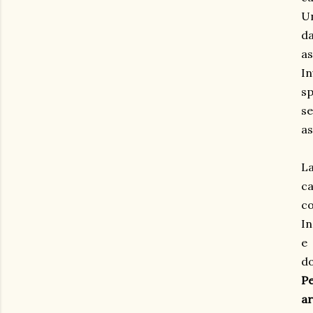
Un
da
as
In
sp
se
as
La
ca
co
In
e 
do
P
ar