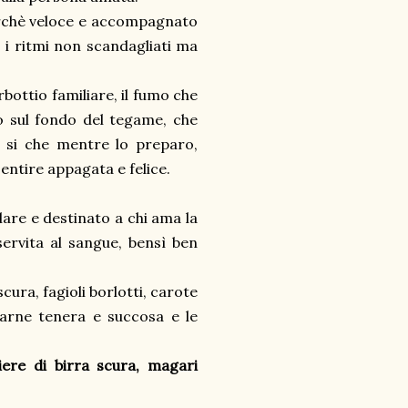
erchè veloce e accompagnato
, i ritmi non scandagliati ma
rbottio familiare, il fumo che
no sul fondo del tegame, che
a si che mentre lo preparo,
 sentire appagata e felice.
lare e destinato a chi ama la
servita al sangue, bensì ben
ura, fagioli borlotti, carote
carne tenera e succosa e le
ere di birra scura, magari