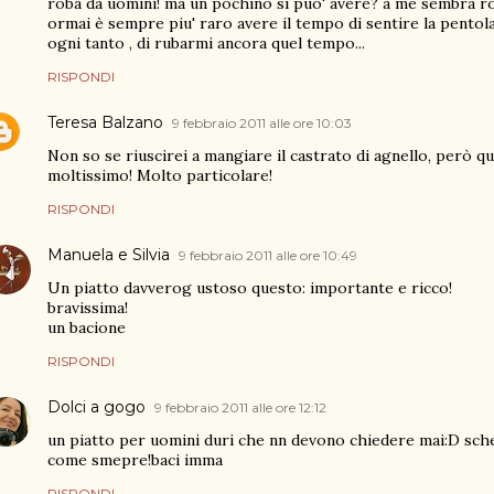
roba da uomini! ma un pochino si puo' avere? a me sembra r
ormai è sempre piu' raro avere il tempo di sentire la pentola 
ogni tanto , di rubarmi ancora quel tempo...
RISPONDI
Teresa Balzano
9 febbraio 2011 alle ore 10:03
Non so se riuscirei a mangiare il castrato di agnello, però q
moltissimo! Molto particolare!
RISPONDI
Manuela e Silvia
9 febbraio 2011 alle ore 10:49
Un piatto davverog ustoso questo: importante e ricco!
bravissima!
un bacione
RISPONDI
Dolci a gogo
9 febbraio 2011 alle ore 12:12
un piatto per uomini duri che nn devono chiedere mai:D sch
come smepre!baci imma
RISPONDI