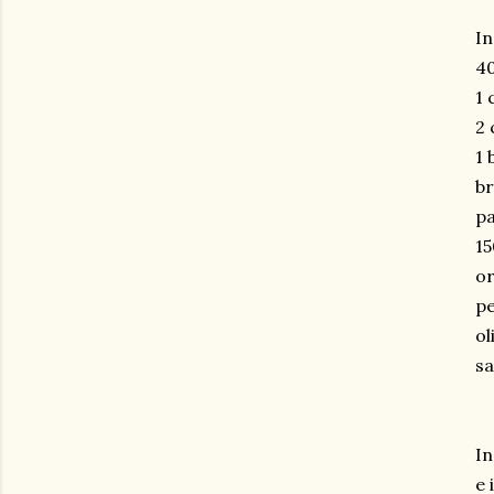
In
40
1 
2 
1 
br
pa
15
o
p
ol
sa
In
e 