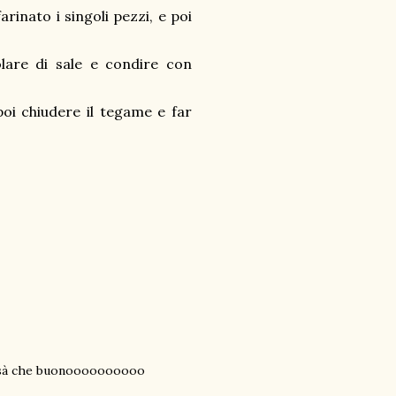
rinato i singoli pezzi, e poi
olare di sale e condire con
poi chiudere il tegame e far
hissà che buonoooooooooo