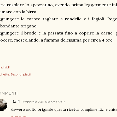
rvi rosolare lo spezzatino, avendo prima leggermente infa
umare con la birra.
giungere le carote tagliate a rondelle e i fagioli. Reg
bondante origano.
giungere il brodo e la passata fino a coprire la carne, 
ocere, mescolando, a fiamma dolcissima per circa 4 ore.
ndividi
chette:
Secondi piatti
OMMENTI
Raffi
9 febbraio 2011 alle ore 09:04
davvero molto originale questa ricetta, complimenti... e c