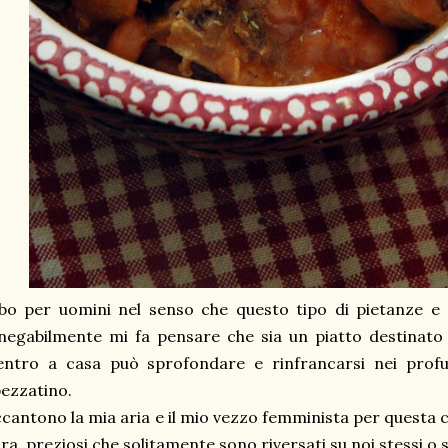
bo per uomini nel senso che questo tipo di pietanze e 
negabilmente mi fa pensare che sia un piatto destinato
ientro a casa può sprofondare e rinfrancarsi nei prof
ezzatino.
cantono la mia aria e il mio vezzo femminista per questa 
ra, preziosi che solitamente sono riversati su noi stessi o