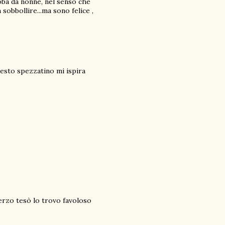
oba da nonne, nel senso che
sobbollire...ma sono felice ,
uesto spezzatino mi ispira
erzo tesò lo trovo favoloso