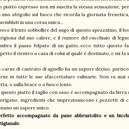
 piatto espresso non mi suscita la stessa sensazione, p
 uno sfrigolio sul fuoco che ricorda la giornata frenetica
semblati in una corsa unica...
vece il lento sobbollire del sugo di questo spezzatino, il bo
rigiona dal suo calore, e il rumore del cucchiaio di leg
mbra il passo felpato di un gatto..ecco tutto questo f
petto il rientro a casa di colui al quale è destinato, e mi fa
 carne di castrato di agnello ha un sapore deciso, partico
rne in tutte le sue sfaccettature culinarie. Non va mai 
tta, o sulla brace o a fuoco lento.
 questo piatto il taglio con osso è accompagnato da birra sc
origano, ingredienti che impreziosiscono i pezzetti di 
nano un sapore unico.
erfetto accompagnato da pane abbrustolito e un bicchi
tigianale.