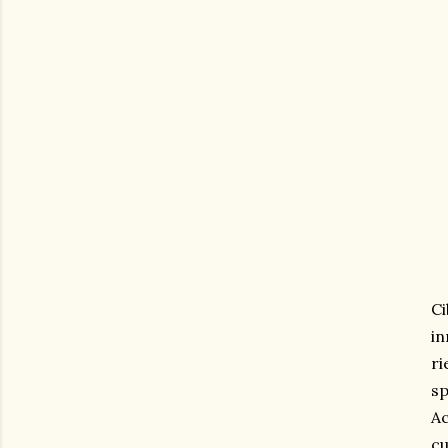
Ci
in
r
sp
Ac
cu