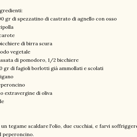
gredienti:
0 gr di spezzatino di castrato di agnello con osso
cipolla
carote
bicchiere di birra scura
odo vegetale
ssata di pomodoro, 1/2 bicchiere
0 gr di fagioli borlotti già ammollati e scolati
rigano
eperoncino
io extravergine di oliva
le
 un tegame scaldare l'olio, due cucchiai, e farvi soffrigger
il peperoncino.